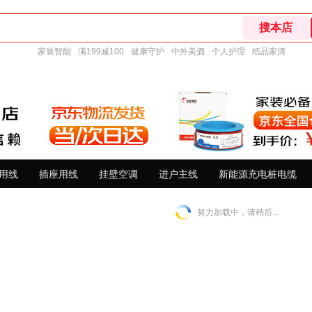
家装智能
满199减100
健康守护
中外美酒
个人护理
纸品家清
用线
插座用线
挂壁空调
进户主线
新能源充电桩电缆
努力加载中，请稍后...