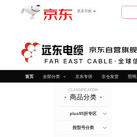
更多导航
服装城
食品
金融
首页
全部分类
京东专供
京仓发货
照明
CLASSIFICATION
商品分类
plus95折专区
按型号分类