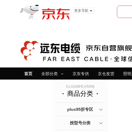
更多导航
服装城
食品
金融
首页
全部分类
京东专供
京仓发货
照明
CLASSIFICATION
商品分类
plus95折专区
按型号分类