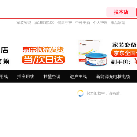
家装智能
满199减100
健康守护
中外美酒
个人护理
纸品家清
用线
插座用线
挂壁空调
进户主线
新能源充电桩电缆
努力加载中，请稍后...